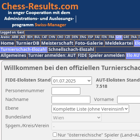
Logged on: Gast
Arabic
ARM
AZE
BIH
BUL
CAT
CHN
CRO
CZE
DEN
ENG
ESP
FAI
FIN
FRA
GER
GRE
INA
I
Home
TurnierDB
Meisterschaft
Foto-Galerie
Meldekartei
El
Turnierschach-Elozahl
Schnellschach-Elozahl
Allgemeines
Turnier anmelden: AUT
FIDE
Spieler anmelden
Elo AU
Willkommen bei den offiziellen Turnierscha
FIDE-Elolisten Stand
AUT-Elolisten Stand
7.518
Personennummer
Nachname
Vorname
Ebene
Bundesland
Spgem./Kreis/Verein
Nur "österreichische" Spieler (Land=A