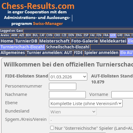
Logged on: Gast
Arabic
ARM
AZE
BIH
BUL
CAT
CHN
CRO
CZE
DEN
ENG
ESP
FAI
FIN
FRA
GER
GRE
INA
I
Home
TurnierDB
Meisterschaft
Foto-Galerie
Meldekartei
El
Turnierschach-Elozahl
Schnellschach-Elozahl
Allgemeines
Turnier anmelden: AUT
FIDE
Spieler anmelden
Elo AU
Willkommen bei den offiziellen Turnierscha
FIDE-Elolisten Stand
AUT-Elolisten Stand
10.879
Personennummer
Nachname
Vorname
Ebene
Bundesland
Spgem./Kreis/Verein
Nur "österreichische" Spieler (Land=A