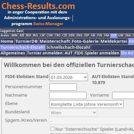
Logged on: Gast
Arabic
ARM
AZE
BIH
BUL
CAT
CHN
CRO
CZE
DEN
ENG
ESP
FAI
FIN
FRA
GER
GRE
INA
I
Home
TurnierDB
Meisterschaft
Foto-Galerie
Meldekartei
El
Turnierschach-Elozahl
Schnellschach-Elozahl
Allgemeines
Turnier anmelden: AUT
FIDE
Spieler anmelden
Elo AU
Willkommen bei den offiziellen Turnierscha
FIDE-Elolisten Stand
AUT-Elolisten Stand
10.879
Personennummer
Nachname
Vorname
Ebene
Bundesland
Spgem./Kreis/Verein
Nur "österreichische" Spieler (Land=A