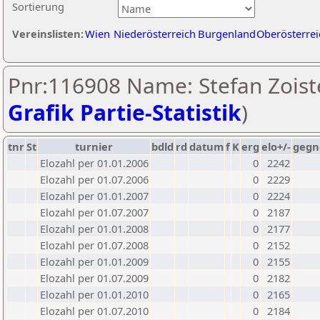
Sortierung
Vereinslisten:
Wien
Niederösterreich
Burgenland
Oberösterrei
Pnr:116908 Name: Stefan Zoiste
Grafik Partie-Statistik
)
tnr
St
turnier
bdld
rd
datum
f
K
erg
elo+/-
gegn
Elozahl per 01.01.2006
0
2242
Elozahl per 01.07.2006
0
2229
Elozahl per 01.01.2007
0
2224
Elozahl per 01.07.2007
0
2187
Elozahl per 01.01.2008
0
2177
Elozahl per 01.07.2008
0
2152
Elozahl per 01.01.2009
0
2155
Elozahl per 01.07.2009
0
2182
Elozahl per 01.01.2010
0
2165
Elozahl per 01.07.2010
0
2184