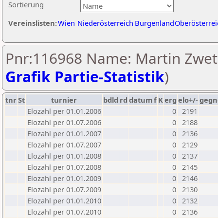
Sortierung
Vereinslisten:
Wien
Niederösterreich
Burgenland
Oberösterrei
Pnr:116968 Name: Martin Zwett
Grafik Partie-Statistik
)
tnr
St
turnier
bdld
rd
datum
f
K
erg
elo+/-
gegn
Elozahl per 01.01.2006
0
2191
Elozahl per 01.07.2006
0
2188
Elozahl per 01.01.2007
0
2136
Elozahl per 01.07.2007
0
2129
Elozahl per 01.01.2008
0
2137
Elozahl per 01.07.2008
0
2145
Elozahl per 01.01.2009
0
2146
Elozahl per 01.07.2009
0
2130
Elozahl per 01.01.2010
0
2132
Elozahl per 01.07.2010
0
2136