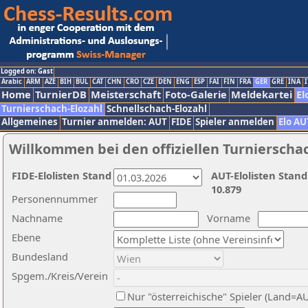
Logged on: Gast
Arabic
ARM
AZE
BIH
BUL
CAT
CHN
CRO
CZE
DEN
ENG
ESP
FAI
FIN
FRA
GER
GRE
INA
I
Home
TurnierDB
Meisterschaft
Foto-Galerie
Meldekartei
El
Turnierschach-Elozahl
Schnellschach-Elozahl
Allgemeines
Turnier anmelden: AUT
FIDE
Spieler anmelden
Elo AU
Willkommen bei den offiziellen Turnierscha
FIDE-Elolisten Stand
AUT-Elolisten Stand
10.879
Personennummer
Nachname
Vorname
Ebene
Bundesland
Spgem./Kreis/Verein
Nur "österreichische" Spieler (Land=A