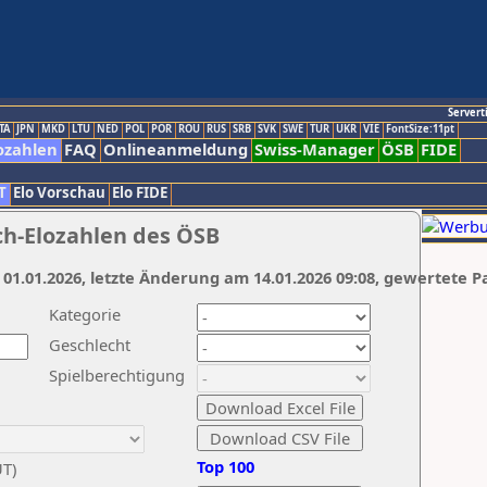
Servert
TA
JPN
MKD
LTU
NED
POL
POR
ROU
RUS
SRB
SVK
SWE
TUR
UKR
VIE
FontSize:11pt
ozahlen
FAQ
Onlineanmeldung
Swiss-Manager
ÖSB
FIDE
T
Elo Vorschau
Elo FIDE
ch-Elozahlen des ÖSB
 01.01.2026, letzte Änderung am 14.01.2026 09:08, gewertete P
Kategorie
Geschlecht
Spielberechtigung
Top 100
UT)