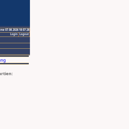
ime 07.08.2026 18:07:28
Login
Logout
artien: