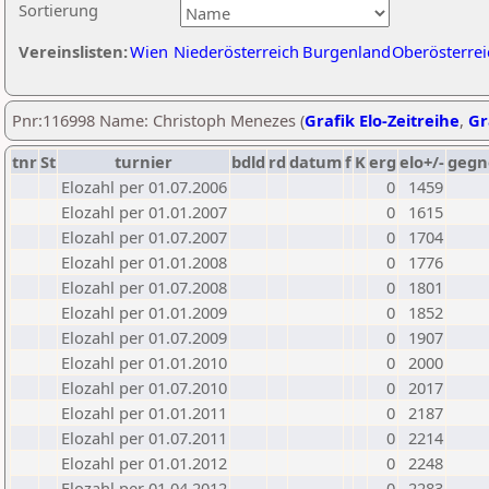
Sortierung
Vereinslisten:
Wien
Niederösterreich
Burgenland
Oberösterrei
Pnr:116998 Name: Christoph Menezes (
Grafik Elo-Zeitreihe
,
Gr
tnr
St
turnier
bdld
rd
datum
f
K
erg
elo+/-
gegn
Elozahl per 01.07.2006
0
1459
Elozahl per 01.01.2007
0
1615
Elozahl per 01.07.2007
0
1704
Elozahl per 01.01.2008
0
1776
Elozahl per 01.07.2008
0
1801
Elozahl per 01.01.2009
0
1852
Elozahl per 01.07.2009
0
1907
Elozahl per 01.01.2010
0
2000
Elozahl per 01.07.2010
0
2017
Elozahl per 01.01.2011
0
2187
Elozahl per 01.07.2011
0
2214
Elozahl per 01.01.2012
0
2248
Elozahl per 01.04.2012
0
2283