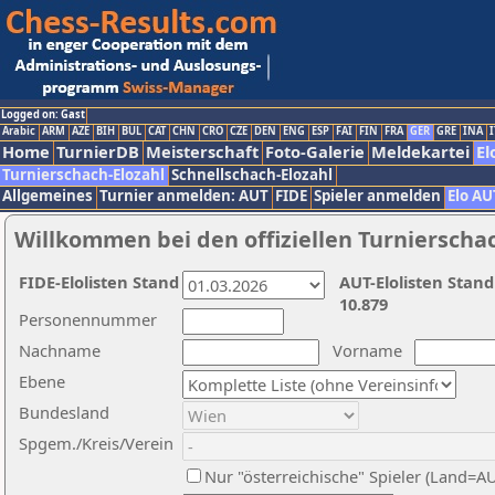
Logged on: Gast
Arabic
ARM
AZE
BIH
BUL
CAT
CHN
CRO
CZE
DEN
ENG
ESP
FAI
FIN
FRA
GER
GRE
INA
I
Home
TurnierDB
Meisterschaft
Foto-Galerie
Meldekartei
El
Turnierschach-Elozahl
Schnellschach-Elozahl
Allgemeines
Turnier anmelden: AUT
FIDE
Spieler anmelden
Elo AU
Willkommen bei den offiziellen Turnierscha
FIDE-Elolisten Stand
AUT-Elolisten Stand
10.879
Personennummer
Nachname
Vorname
Ebene
Bundesland
Spgem./Kreis/Verein
Nur "österreichische" Spieler (Land=A