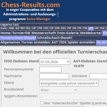
Logged on: Gast
Arabic
ARM
AZE
BIH
BUL
CAT
CHN
CRO
CZE
DEN
ENG
ESP
FAI
FIN
FRA
GER
GRE
INA
I
Home
TurnierDB
Meisterschaft
Foto-Galerie
Meldekartei
El
Turnierschach-Elozahl
Schnellschach-Elozahl
Allgemeines
Turnier anmelden: AUT
FIDE
Spieler anmelden
Elo AU
Willkommen bei den offiziellen Turnierscha
FIDE-Elolisten Stand
AUT-Elolisten Stand
10.879
Personennummer
Nachname
Vorname
Ebene
Bundesland
Spgem./Kreis/Verein
Nur "österreichische" Spieler (Land=A