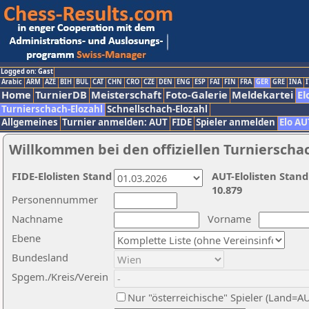
Logged on: Gast
Arabic
ARM
AZE
BIH
BUL
CAT
CHN
CRO
CZE
DEN
ENG
ESP
FAI
FIN
FRA
GER
GRE
INA
I
Home
TurnierDB
Meisterschaft
Foto-Galerie
Meldekartei
El
Turnierschach-Elozahl
Schnellschach-Elozahl
Allgemeines
Turnier anmelden: AUT
FIDE
Spieler anmelden
Elo AU
Willkommen bei den offiziellen Turnierscha
FIDE-Elolisten Stand
AUT-Elolisten Stand
10.879
Personennummer
Nachname
Vorname
Ebene
Bundesland
Spgem./Kreis/Verein
Nur "österreichische" Spieler (Land=A