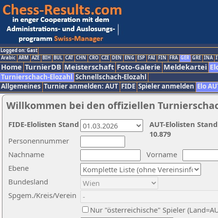
Logged on: Gast
Arabic
ARM
AZE
BIH
BUL
CAT
CHN
CRO
CZE
DEN
ENG
ESP
FAI
FIN
FRA
GER
GRE
INA
I
Home
TurnierDB
Meisterschaft
Foto-Galerie
Meldekartei
El
Turnierschach-Elozahl
Schnellschach-Elozahl
Allgemeines
Turnier anmelden: AUT
FIDE
Spieler anmelden
Elo AU
Willkommen bei den offiziellen Turnierscha
FIDE-Elolisten Stand
AUT-Elolisten Stand
10.879
Personennummer
Nachname
Vorname
Ebene
Bundesland
Spgem./Kreis/Verein
Nur "österreichische" Spieler (Land=A