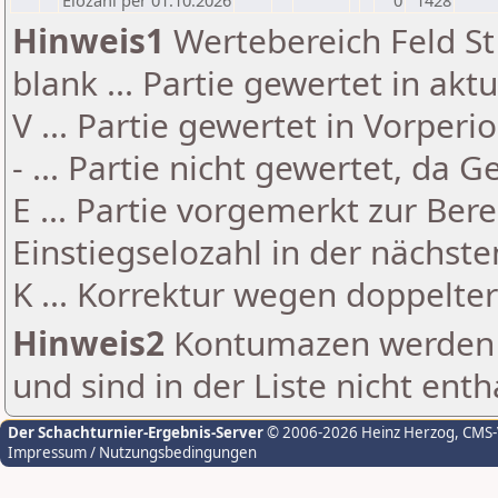
Elozahl per 01.10.2026
0
1428
Hinweis1
Wertebereich Feld St 
blank ... Partie gewertet in akt
V ... Partie gewertet in Vorperi
- ... Partie nicht gewertet, da 
E ... Partie vorgemerkt zur Be
Einstiegselozahl in der nächst
K ... Korrektur wegen doppelt
Hinweis2
Kontumazen werden g
und sind in der Liste nicht enth
Der Schachturnier-Ergebnis-Server
© 2006-2026 Heinz Herzog
, CMS
Impressum / Nutzungsbedingungen