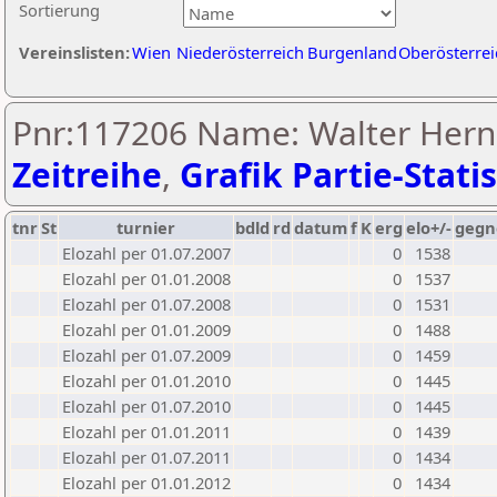
Sortierung
Vereinslisten:
Wien
Niederösterreich
Burgenland
Oberösterrei
Pnr:117206 Name: Walter Hern
Zeitreihe
,
Grafik Partie-Statis
tnr
St
turnier
bdld
rd
datum
f
K
erg
elo+/-
gegn
Elozahl per 01.07.2007
0
1538
Elozahl per 01.01.2008
0
1537
Elozahl per 01.07.2008
0
1531
Elozahl per 01.01.2009
0
1488
Elozahl per 01.07.2009
0
1459
Elozahl per 01.01.2010
0
1445
Elozahl per 01.07.2010
0
1445
Elozahl per 01.01.2011
0
1439
Elozahl per 01.07.2011
0
1434
Elozahl per 01.01.2012
0
1434