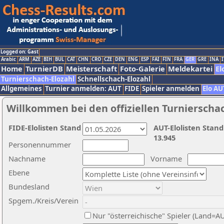
Logged on: Gast
Arabic
ARM
AZE
BIH
BUL
CAT
CHN
CRO
CZE
DEN
ENG
ESP
FAI
FIN
FRA
GER
GRE
INA
I
Home
TurnierDB
Meisterschaft
Foto-Galerie
Meldekartei
El
Turnierschach-Elozahl
Schnellschach-Elozahl
Allgemeines
Turnier anmelden: AUT
FIDE
Spieler anmelden
Elo AU
Willkommen bei den offiziellen Turnierscha
FIDE-Elolisten Stand
AUT-Elolisten Stand
13.945
Personennummer
Nachname
Vorname
Ebene
Bundesland
Spgem./Kreis/Verein
Nur "österreichische" Spieler (Land=A