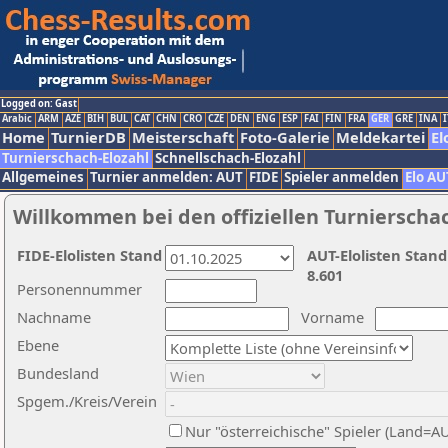
Logged on: Gast
Arabic
ARM
AZE
BIH
BUL
CAT
CHN
CRO
CZE
DEN
ENG
ESP
FAI
FIN
FRA
GER
GRE
INA
I
Home
TurnierDB
Meisterschaft
Foto-Galerie
Meldekartei
El
Turnierschach-Elozahl
Schnellschach-Elozahl
Allgemeines
Turnier anmelden: AUT
FIDE
Spieler anmelden
Elo AU
Willkommen bei den offiziellen Turnierscha
FIDE-Elolisten Stand
AUT-Elolisten Stand
8.601
Personennummer
Nachname
Vorname
Ebene
Bundesland
Spgem./Kreis/Verein
Nur "österreichische" Spieler (Land=A