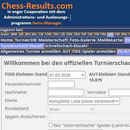
Logged on: Gast
Arabic
ARM
AZE
BIH
BUL
CAT
CHN
CRO
CZE
DEN
ENG
ESP
FAI
FIN
FRA
GER
GRE
INA
I
Home
TurnierDB
Meisterschaft
Foto-Galerie
Meldekartei
El
Turnierschach-Elozahl
Schnellschach-Elozahl
Allgemeines
Turnier anmelden: AUT
FIDE
Spieler anmelden
Elo AU
Willkommen bei den offiziellen Turnierscha
FIDE-Elolisten Stand
AUT-Elolisten Stand
10.879
Personennummer
Nachname
Vorname
Ebene
Bundesland
Spgem./Kreis/Verein
Nur "österreichische" Spieler (Land=A