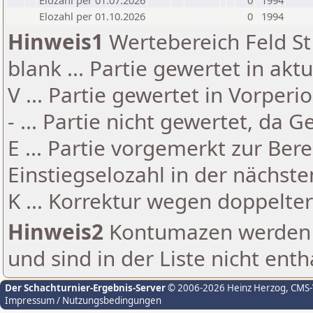
Elozahl per 01.07.2026
0
1994
Elozahl per 01.10.2026
0
1994
Hinweis1
Wertebereich Feld St 
blank ... Partie gewertet in akt
V ... Partie gewertet in Vorperi
- ... Partie nicht gewertet, da 
E ... Partie vorgemerkt zur Be
Einstiegselozahl in der nächst
K ... Korrektur wegen doppelt
Hinweis2
Kontumazen werden g
und sind in der Liste nicht enth
Der Schachturnier-Ergebnis-Server
© 2006-2026 Heinz Herzog
, CMS
Impressum / Nutzungsbedingungen