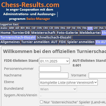
Logged on: Gast
Arabic
ARM
AZE
BIH
BUL
CAT
CHN
CRO
CZE
DEN
ENG
ESP
FAI
FIN
FRA
GER
GRE
INA
I
Home
TurnierDB
Meisterschaft
Foto-Galerie
Meldekartei
El
Turnierschach-Elozahl
Schnellschach-Elozahl
Allgemeines
Turnier anmelden: AUT
FIDE
Spieler anmelden
Elo AU
Willkommen bei den offiziellen Turnierscha
FIDE-Elolisten Stand
AUT-Elolisten Stand
8.601
Personennummer
Nachname
Vorname
Ebene
Bundesland
Spgem./Kreis/Verein
Nur "österreichische" Spieler (Land=A