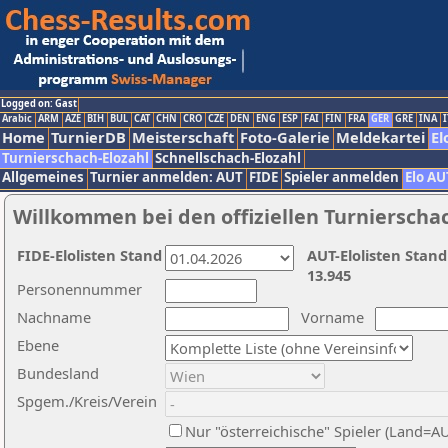
Logged on: Gast
Arabic
ARM
AZE
BIH
BUL
CAT
CHN
CRO
CZE
DEN
ENG
ESP
FAI
FIN
FRA
GER
GRE
INA
I
Home
TurnierDB
Meisterschaft
Foto-Galerie
Meldekartei
El
Turnierschach-Elozahl
Schnellschach-Elozahl
Allgemeines
Turnier anmelden: AUT
FIDE
Spieler anmelden
Elo AU
Willkommen bei den offiziellen Turnierscha
FIDE-Elolisten Stand
AUT-Elolisten Stand
13.945
Personennummer
Nachname
Vorname
Ebene
Bundesland
Spgem./Kreis/Verein
Nur "österreichische" Spieler (Land=A