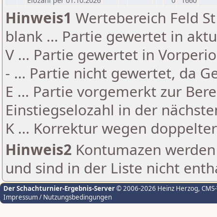
Elozahl per 01.10.2026
0
1660
Hinweis1
Wertebereich Feld St 
blank ... Partie gewertet in akt
V ... Partie gewertet in Vorperi
- ... Partie nicht gewertet, da 
E ... Partie vorgemerkt zur Be
Einstiegselozahl in der nächst
K ... Korrektur wegen doppelt
Hinweis2
Kontumazen werden g
und sind in der Liste nicht enth
Der Schachturnier-Ergebnis-Server
© 2006-2026 Heinz Herzog
, CMS
Impressum / Nutzungsbedingungen