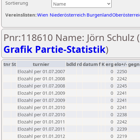
Sortierung
Vereinslisten:
Wien
Niederösterreich
Burgenland
Oberösterrei
Pnr:118610 Name: Jörn Schulz (
Grafik Partie-Statistik
)
tnr
St
turnier
bdld
rd
datum
f
K
erg
elo+/-
gegn
Elozahl per 01.07.2007
0
2250
Elozahl per 01.01.2008
0
2242
Elozahl per 01.07.2008
0
2245
Elozahl per 01.01.2009
0
2241
Elozahl per 01.07.2009
0
2241
Elozahl per 01.01.2010
0
2241
Elozahl per 01.07.2010
0
2238
Elozahl per 01.01.2011
0
2242
Elozahl per 01.07.2011
0
2239
Elozahl per 01.01.2012
0
2219