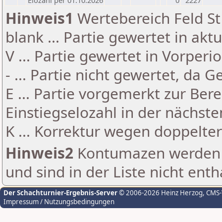
Elozahl per 01.10.2026
0
2227
Hinweis1
Wertebereich Feld St 
blank ... Partie gewertet in akt
V ... Partie gewertet in Vorperi
- ... Partie nicht gewertet, da 
E ... Partie vorgemerkt zur Be
Einstiegselozahl in der nächst
K ... Korrektur wegen doppelt
Hinweis2
Kontumazen werden g
und sind in der Liste nicht enth
Der Schachturnier-Ergebnis-Server
© 2006-2026 Heinz Herzog
, CMS
Impressum / Nutzungsbedingungen