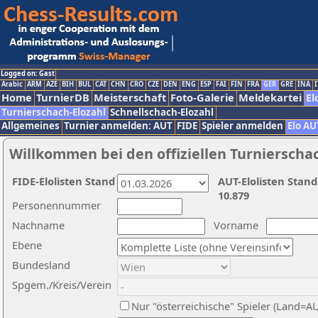
Logged on: Gast
Arabic
ARM
AZE
BIH
BUL
CAT
CHN
CRO
CZE
DEN
ENG
ESP
FAI
FIN
FRA
GER
GRE
INA
I
Home
TurnierDB
Meisterschaft
Foto-Galerie
Meldekartei
El
Turnierschach-Elozahl
Schnellschach-Elozahl
Allgemeines
Turnier anmelden: AUT
FIDE
Spieler anmelden
Elo AU
Willkommen bei den offiziellen Turnierscha
FIDE-Elolisten Stand
AUT-Elolisten Stand
10.879
Personennummer
Nachname
Vorname
Ebene
Bundesland
Spgem./Kreis/Verein
Nur "österreichische" Spieler (Land=A