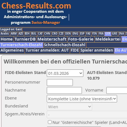
Logged on: Gast
Arabic
ARM
AZE
BIH
BUL
CAT
CHN
CRO
CZE
DEN
ENG
ESP
FAI
FIN
FRA
GER
GRE
INA
I
Home
TurnierDB
Meisterschaft
Foto-Galerie
Meldekartei
El
Turnierschach-Elozahl
Schnellschach-Elozahl
Allgemeines
Turnier anmelden: AUT
FIDE
Spieler anmelden
Elo AU
Willkommen bei den offiziellen Turnierscha
FIDE-Elolisten Stand
AUT-Elolisten Stand
10.879
Personennummer
Nachname
Vorname
Ebene
Bundesland
Spgem./Kreis/Verein
Nur "österreichische" Spieler (Land=A