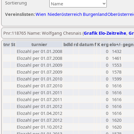
Sortierung
Vereinslisten:
Wien
Niederösterreich
Burgenland
Oberösterrei
Pnr:118765 Name: Wolfgang Chesnais (
Grafik Elo-Zeitreihe
,
Gr
tnr
St
turnier
bdld
rd
datum
f
K
erg
elo+/-
gegn
Elozahl per 01.01.2008
0
1432
Elozahl per 01.07.2008
0
1461
Elozahl per 01.01.2009
0
1553
Elozahl per 01.07.2009
0
1578
Elozahl per 01.01.2010
0
1599
Elozahl per 01.07.2010
0
1616
Elozahl per 01.01.2011
0
1616
Elozahl per 01.07.2011
0
1616
Elozahl per 01.01.2012
0
1616
Elozahl per 01.04.2012
0
1616
Elozahl per 01.07.2012
0
1620
Elozahl per 01.10.2012
0
1620
Elozahl per 01.01.2013
0
1578