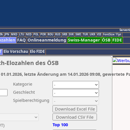
Servert
TA
JPN
MKD
LTU
NED
POL
POR
ROU
RUS
SRB
SVK
SWE
TUR
UKR
VIE
FontSize:11pt
ozahlen
FAQ
Onlineanmeldung
Swiss-Manager
ÖSB
FIDE
T
Elo Vorschau
Elo FIDE
ch-Elozahlen des ÖSB
 01.01.2026, letzte Änderung am 14.01.2026 09:08, gewertete P
Kategorie
Geschlecht
Spielberechtigung
Top 100
UT)