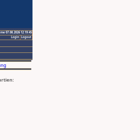
ime 07.08.2026 12:19:45
Login
Logout
artien: