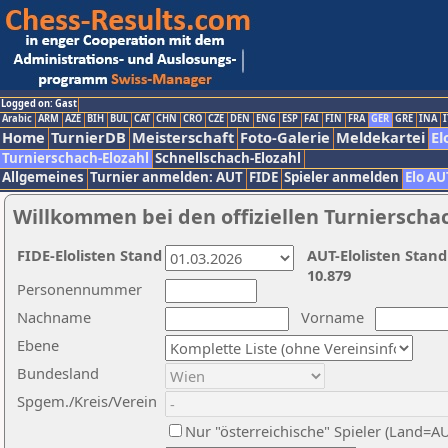
Logged on: Gast
Arabic
ARM
AZE
BIH
BUL
CAT
CHN
CRO
CZE
DEN
ENG
ESP
FAI
FIN
FRA
GER
GRE
INA
I
Home
TurnierDB
Meisterschaft
Foto-Galerie
Meldekartei
El
Turnierschach-Elozahl
Schnellschach-Elozahl
Allgemeines
Turnier anmelden: AUT
FIDE
Spieler anmelden
Elo AU
Willkommen bei den offiziellen Turnierscha
FIDE-Elolisten Stand
AUT-Elolisten Stand
10.879
Personennummer
Nachname
Vorname
Ebene
Bundesland
Spgem./Kreis/Verein
Nur "österreichische" Spieler (Land=A