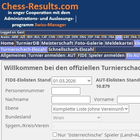
Logged on: Gast
Arabic
ARM
AZE
BIH
BUL
CAT
CHN
CRO
CZE
DEN
ENG
ESP
FAI
FIN
FRA
GER
GRE
INA
I
Home
TurnierDB
Meisterschaft
Foto-Galerie
Meldekartei
El
Turnierschach-Elozahl
Schnellschach-Elozahl
Allgemeines
Turnier anmelden: AUT
FIDE
Spieler anmelden
Elo AU
Willkommen bei den offiziellen Turnierscha
FIDE-Elolisten Stand
AUT-Elolisten Stand
10.879
Personennummer
Nachname
Vorname
Ebene
Bundesland
Spgem./Kreis/Verein
Nur "österreichische" Spieler (Land=A