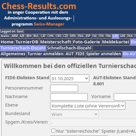
Logged on: Gast
Arabic
ARM
AZE
BIH
BUL
CAT
CHN
CRO
CZE
DEN
ENG
ESP
FAI
FIN
FRA
GER
GRE
INA
I
Home
TurnierDB
Meisterschaft
Foto-Galerie
Meldekartei
El
Turnierschach-Elozahl
Schnellschach-Elozahl
Allgemeines
Turnier anmelden: AUT
FIDE
Spieler anmelden
Elo AU
Willkommen bei den offiziellen Turnierscha
FIDE-Elolisten Stand
AUT-Elolisten Stand
8.601
Personennummer
Nachname
Vorname
Ebene
Bundesland
Spgem./Kreis/Verein
Nur "österreichische" Spieler (Land=A