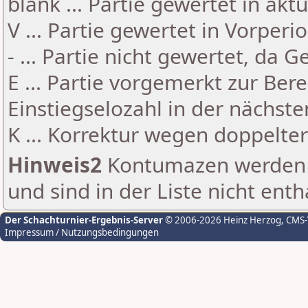
blank ... Partie gewertet in akt
V ... Partie gewertet in Vorperi
- ... Partie nicht gewertet, da 
E ... Partie vorgemerkt zur Be
Einstiegselozahl in der nächst
K ... Korrektur wegen doppelt
Hinweis2
Kontumazen werden g
und sind in der Liste nicht enth
Der Schachturnier-Ergebnis-Server
© 2006-2026 Heinz Herzog
, CMS
Impressum / Nutzungsbedingungen