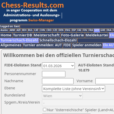
Logged on: Gast
Arabic
ARM
AZE
BIH
BUL
CAT
CHN
CRO
CZE
DEN
ENG
ESP
FAI
FIN
FRA
GER
GRE
INA
I
Home
TurnierDB
Meisterschaft
Foto-Galerie
Meldekartei
El
Turnierschach-Elozahl
Schnellschach-Elozahl
Allgemeines
Turnier anmelden: AUT
FIDE
Spieler anmelden
Elo AU
Willkommen bei den offiziellen Turnierscha
FIDE-Elolisten Stand
AUT-Elolisten Stand
10.879
Personennummer
Nachname
Vorname
Ebene
Bundesland
Spgem./Kreis/Verein
Nur "österreichische" Spieler (Land=A