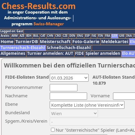
Logged on: Gast
Arabic
ARM
AZE
BIH
BUL
CAT
CHN
CRO
CZE
DEN
ENG
ESP
FAI
FIN
FRA
GER
GRE
INA
I
Home
TurnierDB
Meisterschaft
Foto-Galerie
Meldekartei
El
Turnierschach-Elozahl
Schnellschach-Elozahl
Allgemeines
Turnier anmelden: AUT
FIDE
Spieler anmelden
Elo AU
Willkommen bei den offiziellen Turnierscha
FIDE-Elolisten Stand
AUT-Elolisten Stand
10.879
Personennummer
Nachname
Vorname
Ebene
Bundesland
Spgem./Kreis/Verein
Nur "österreichische" Spieler (Land=A