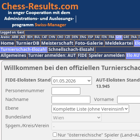
Logged on: Gast
Arabic
ARM
AZE
BIH
BUL
CAT
CHN
CRO
CZE
DEN
ENG
ESP
FAI
FIN
FRA
GER
GRE
INA
I
Home
TurnierDB
Meisterschaft
Foto-Galerie
Meldekartei
El
Turnierschach-Elozahl
Schnellschach-Elozahl
Allgemeines
Turnier anmelden: AUT
FIDE
Spieler anmelden
Elo AU
Willkommen bei den offiziellen Turnierscha
FIDE-Elolisten Stand
AUT-Elolisten Stand
13.945
Personennummer
Nachname
Vorname
Ebene
Bundesland
Spgem./Kreis/Verein
Nur "österreichische" Spieler (Land=A