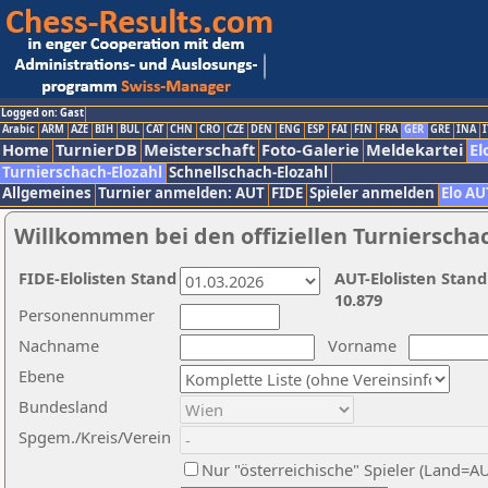
Logged on: Gast
Arabic
ARM
AZE
BIH
BUL
CAT
CHN
CRO
CZE
DEN
ENG
ESP
FAI
FIN
FRA
GER
GRE
INA
I
Home
TurnierDB
Meisterschaft
Foto-Galerie
Meldekartei
El
Turnierschach-Elozahl
Schnellschach-Elozahl
Allgemeines
Turnier anmelden: AUT
FIDE
Spieler anmelden
Elo AU
Willkommen bei den offiziellen Turnierscha
FIDE-Elolisten Stand
AUT-Elolisten Stand
10.879
Personennummer
Nachname
Vorname
Ebene
Bundesland
Spgem./Kreis/Verein
Nur "österreichische" Spieler (Land=A