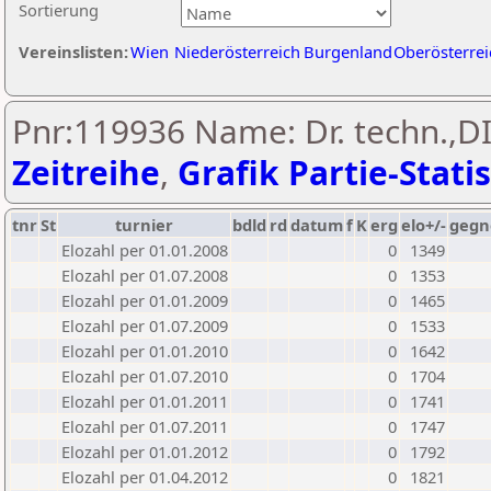
Sortierung
Vereinslisten:
Wien
Niederösterreich
Burgenland
Oberösterrei
Pnr:119936 Name: Dr. techn.,DI
Zeitreihe
,
Grafik Partie-Statis
tnr
St
turnier
bdld
rd
datum
f
K
erg
elo+/-
gegn
Elozahl per 01.01.2008
0
1349
Elozahl per 01.07.2008
0
1353
Elozahl per 01.01.2009
0
1465
Elozahl per 01.07.2009
0
1533
Elozahl per 01.01.2010
0
1642
Elozahl per 01.07.2010
0
1704
Elozahl per 01.01.2011
0
1741
Elozahl per 01.07.2011
0
1747
Elozahl per 01.01.2012
0
1792
Elozahl per 01.04.2012
0
1821