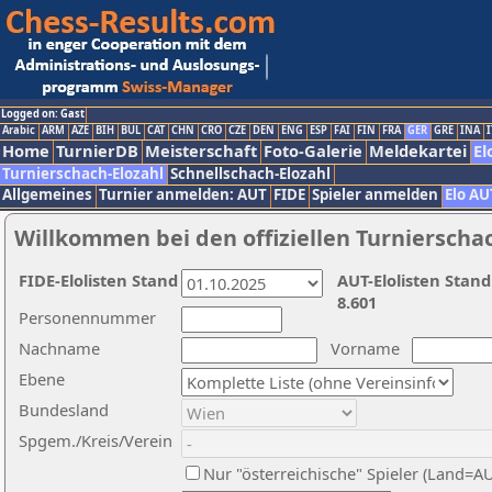
Logged on: Gast
Arabic
ARM
AZE
BIH
BUL
CAT
CHN
CRO
CZE
DEN
ENG
ESP
FAI
FIN
FRA
GER
GRE
INA
I
Home
TurnierDB
Meisterschaft
Foto-Galerie
Meldekartei
El
Turnierschach-Elozahl
Schnellschach-Elozahl
Allgemeines
Turnier anmelden: AUT
FIDE
Spieler anmelden
Elo AU
Willkommen bei den offiziellen Turnierscha
FIDE-Elolisten Stand
AUT-Elolisten Stand
8.601
Personennummer
Nachname
Vorname
Ebene
Bundesland
Spgem./Kreis/Verein
Nur "österreichische" Spieler (Land=A