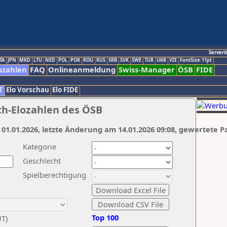
Servert
TA
JPN
MKD
LTU
NED
POL
POR
ROU
RUS
SRB
SVK
SWE
TUR
UKR
VIE
FontSize:11pt
ozahlen
FAQ
Onlineanmeldung
Swiss-Manager
ÖSB
FIDE
T
Elo Vorschau
Elo FIDE
ch-Elozahlen des ÖSB
 01.01.2026, letzte Änderung am 14.01.2026 09:08, gewertete P
Kategorie
Geschlecht
Spielberechtigung
Top 100
UT)