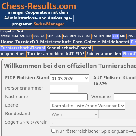
Logged on: Gast
Arabic
ARM
AZE
BIH
BUL
CAT
CHN
CRO
CZE
DEN
ENG
ESP
FAI
FIN
FRA
GER
GRE
INA
I
Home
TurnierDB
Meisterschaft
Foto-Galerie
Meldekartei
El
Turnierschach-Elozahl
Schnellschach-Elozahl
Allgemeines
Turnier anmelden: AUT
FIDE
Spieler anmelden
Elo AU
Willkommen bei den offiziellen Turnierscha
FIDE-Elolisten Stand
AUT-Elolisten Stand
10.879
Personennummer
Nachname
Vorname
Ebene
Bundesland
Spgem./Kreis/Verein
Nur "österreichische" Spieler (Land=A