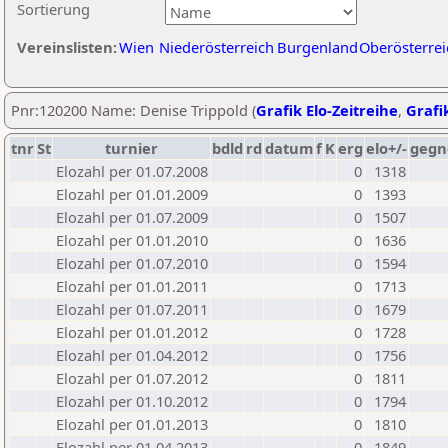
Sortierung
Vereinslisten:
Wien
Niederösterreich
Burgenland
Oberösterrei
Pnr:120200 Name: Denise Trippold (
Grafik Elo-Zeitreihe
,
Grafik
tnr
St
turnier
bdld
rd
datum
f
K
erg
elo+/-
gegn
Elozahl per 01.07.2008
0
1318
Elozahl per 01.01.2009
0
1393
Elozahl per 01.07.2009
0
1507
Elozahl per 01.01.2010
0
1636
Elozahl per 01.07.2010
0
1594
Elozahl per 01.01.2011
0
1713
Elozahl per 01.07.2011
0
1679
Elozahl per 01.01.2012
0
1728
Elozahl per 01.04.2012
0
1756
Elozahl per 01.07.2012
0
1811
Elozahl per 01.10.2012
0
1794
Elozahl per 01.01.2013
0
1810
Elozahl per 01.04.2013
0
1849