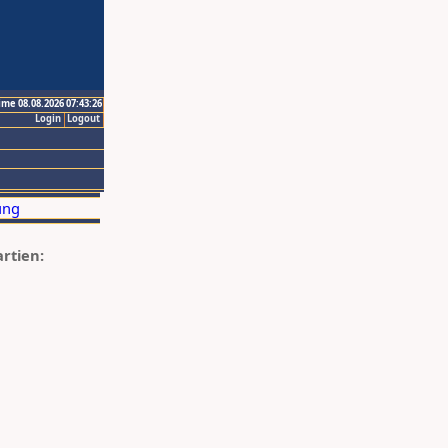
ime 08.08.2026 07:43:26
Login
Logout
artien: