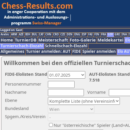
Logged on: Gast
Arabic
ARM
AZE
BIH
BUL
CAT
CHN
CRO
CZE
DEN
ENG
ESP
FAI
FIN
FRA
GER
GRE
INA
I
Home
TurnierDB
Meisterschaft
Foto-Galerie
Meldekartei
El
Turnierschach-Elozahl
Schnellschach-Elozahl
Allgemeines
Turnier anmelden: AUT
FIDE
Spieler anmelden
Elo AU
Willkommen bei den offiziellen Turnierscha
FIDE-Elolisten Stand
AUT-Elolisten Stand
7.518
Personennummer
Nachname
Vorname
Ebene
Bundesland
Spgem./Kreis/Verein
Nur "österreichische" Spieler (Land=A