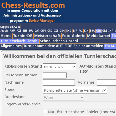
Logged on: Gast
Arabic
ARM
AZE
BIH
BUL
CAT
CHN
CRO
CZE
DEN
ENG
ESP
FAI
FIN
FRA
GER
GRE
INA
I
Home
TurnierDB
Meisterschaft
Foto-Galerie
Meldekartei
El
Turnierschach-Elozahl
Schnellschach-Elozahl
Allgemeines
Turnier anmelden: AUT
FIDE
Spieler anmelden
Elo AU
Willkommen bei den offiziellen Turnierscha
FIDE-Elolisten Stand
AUT-Elolisten Stand
8.601
Personennummer
Nachname
Vorname
Ebene
Bundesland
Spgem./Kreis/Verein
Nur "österreichische" Spieler (Land=A