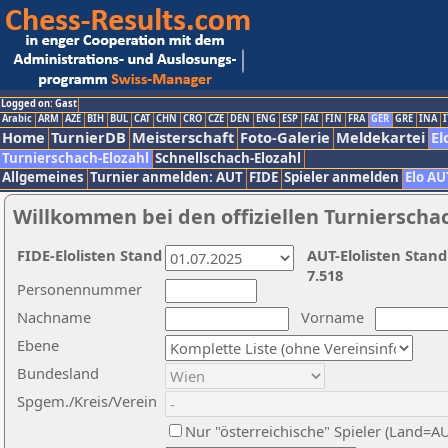
Logged on: Gast
Arabic
ARM
AZE
BIH
BUL
CAT
CHN
CRO
CZE
DEN
ENG
ESP
FAI
FIN
FRA
GER
GRE
INA
I
Home
TurnierDB
Meisterschaft
Foto-Galerie
Meldekartei
El
Turnierschach-Elozahl
Schnellschach-Elozahl
Allgemeines
Turnier anmelden: AUT
FIDE
Spieler anmelden
Elo AU
Willkommen bei den offiziellen Turnierscha
FIDE-Elolisten Stand
AUT-Elolisten Stand
7.518
Personennummer
Nachname
Vorname
Ebene
Bundesland
Spgem./Kreis/Verein
Nur "österreichische" Spieler (Land=A