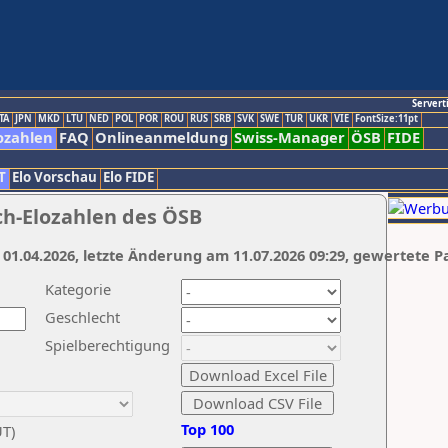
Servert
TA
JPN
MKD
LTU
NED
POL
POR
ROU
RUS
SRB
SVK
SWE
TUR
UKR
VIE
FontSize:11pt
ozahlen
FAQ
Onlineanmeldung
Swiss-Manager
ÖSB
FIDE
T
Elo Vorschau
Elo FIDE
ch-Elozahlen des ÖSB
 01.04.2026, letzte Änderung am 11.07.2026 09:29, gewertete P
Kategorie
Geschlecht
Spielberechtigung
Top 100
UT)