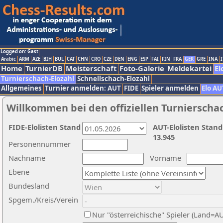
Logged on: Gast
Arabic
ARM
AZE
BIH
BUL
CAT
CHN
CRO
CZE
DEN
ENG
ESP
FAI
FIN
FRA
GER
GRE
INA
I
Home
TurnierDB
Meisterschaft
Foto-Galerie
Meldekartei
El
Turnierschach-Elozahl
Schnellschach-Elozahl
Allgemeines
Turnier anmelden: AUT
FIDE
Spieler anmelden
Elo AU
Willkommen bei den offiziellen Turnierscha
FIDE-Elolisten Stand
AUT-Elolisten Stand
13.945
Personennummer
Nachname
Vorname
Ebene
Bundesland
Spgem./Kreis/Verein
Nur "österreichische" Spieler (Land=A