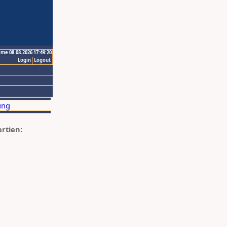
ime 08.08.2026 17:49:20
Login
Logout
artien: