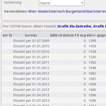
Sortierung
Vereinslisten:
Wien
Niederösterreich
Burgenland
Oberösterrei
Pnr:120748 Name: Albert Oswald (
Grafik Elo-Zeitreihe
,
Grafik 
tnr
St
turnier
bdld
rd
datum
f
K
erg
elo+/-
gegn
Elozahl per 01.07.2009
0
1399
Elozahl per 01.01.2010
0
1459
Elozahl per 01.07.2010
0
1528
Elozahl per 01.01.2011
0
1530
Elozahl per 01.07.2011
0
1582
Elozahl per 01.01.2012
0
1648
Elozahl per 01.04.2012
0
1682
Elozahl per 01.07.2012
0
1682
Elozahl per 01.10.2012
0
1699
Elozahl per 01.01.2013
0
1686
Elozahl per 01.04.2013
0
1696
Elozahl per 01.07.2013
0
1696
Elozahl per 01.10.2013
0
1712