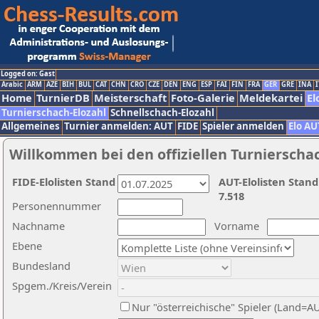
Logged on: Gast
Arabic
ARM
AZE
BIH
BUL
CAT
CHN
CRO
CZE
DEN
ENG
ESP
FAI
FIN
FRA
GER
GRE
INA
I
Home
TurnierDB
Meisterschaft
Foto-Galerie
Meldekartei
El
Turnierschach-Elozahl
Schnellschach-Elozahl
Allgemeines
Turnier anmelden: AUT
FIDE
Spieler anmelden
Elo AU
Willkommen bei den offiziellen Turnierscha
FIDE-Elolisten Stand
AUT-Elolisten Stand
7.518
Personennummer
Nachname
Vorname
Ebene
Bundesland
Spgem./Kreis/Verein
Nur "österreichische" Spieler (Land=A