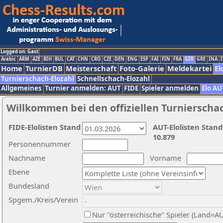
Logged on: Gast
Arabic
ARM
AZE
BIH
BUL
CAT
CHN
CRO
CZE
DEN
ENG
ESP
FAI
FIN
FRA
GER
GRE
INA
I
Home
TurnierDB
Meisterschaft
Foto-Galerie
Meldekartei
El
Turnierschach-Elozahl
Schnellschach-Elozahl
Allgemeines
Turnier anmelden: AUT
FIDE
Spieler anmelden
Elo AU
Willkommen bei den offiziellen Turnierscha
FIDE-Elolisten Stand
AUT-Elolisten Stand
10.879
Personennummer
Nachname
Vorname
Ebene
Bundesland
Spgem./Kreis/Verein
Nur "österreichische" Spieler (Land=A