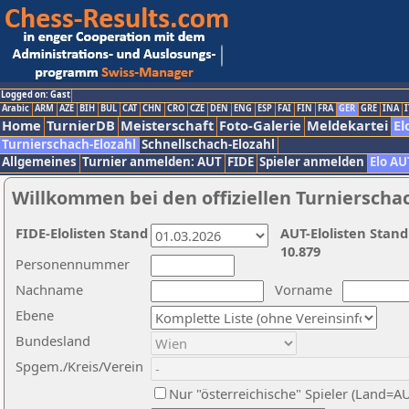
Logged on: Gast
Arabic
ARM
AZE
BIH
BUL
CAT
CHN
CRO
CZE
DEN
ENG
ESP
FAI
FIN
FRA
GER
GRE
INA
I
Home
TurnierDB
Meisterschaft
Foto-Galerie
Meldekartei
El
Turnierschach-Elozahl
Schnellschach-Elozahl
Allgemeines
Turnier anmelden: AUT
FIDE
Spieler anmelden
Elo AU
Willkommen bei den offiziellen Turnierscha
FIDE-Elolisten Stand
AUT-Elolisten Stand
10.879
Personennummer
Nachname
Vorname
Ebene
Bundesland
Spgem./Kreis/Verein
Nur "österreichische" Spieler (Land=A