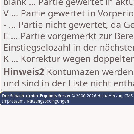
blank ... Partie gewertet in akt
V ... Partie gewertet in Vorperi
- ... Partie nicht gewertet, da 
E ... Partie vorgemerkt zur Be
Einstiegselozahl in der nächst
K ... Korrektur wegen doppelt
Hinweis2
Kontumazen werden g
und sind in der Liste nicht enth
Der Schachturnier-Ergebnis-Server
© 2006-2026 Heinz Herzog
, CMS
Impressum / Nutzungsbedingungen