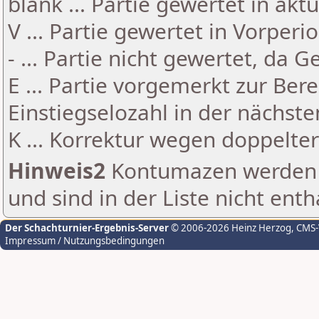
blank ... Partie gewertet in akt
V ... Partie gewertet in Vorperi
- ... Partie nicht gewertet, da 
E ... Partie vorgemerkt zur Be
Einstiegselozahl in der nächst
K ... Korrektur wegen doppelt
Hinweis2
Kontumazen werden g
und sind in der Liste nicht enth
Der Schachturnier-Ergebnis-Server
© 2006-2026 Heinz Herzog
, CMS
Impressum / Nutzungsbedingungen