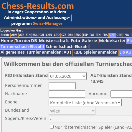
Logged on: Gast
Arabic
ARM
AZE
BIH
BUL
CAT
CHN
CRO
CZE
DEN
ENG
ESP
FAI
FIN
FRA
GER
GRE
INA
I
Home
TurnierDB
Meisterschaft
Foto-Galerie
Meldekartei
El
Turnierschach-Elozahl
Schnellschach-Elozahl
Allgemeines
Turnier anmelden: AUT
FIDE
Spieler anmelden
Elo AU
Willkommen bei den offiziellen Turnierscha
FIDE-Elolisten Stand
AUT-Elolisten Stand
13.945
Personennummer
Nachname
Vorname
Ebene
Bundesland
Spgem./Kreis/Verein
Nur "österreichische" Spieler (Land=A