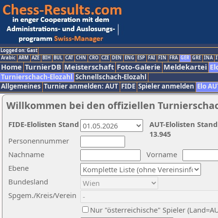
Logged on: Gast
Arabic
ARM
AZE
BIH
BUL
CAT
CHN
CRO
CZE
DEN
ENG
ESP
FAI
FIN
FRA
GER
GRE
INA
I
Home
TurnierDB
Meisterschaft
Foto-Galerie
Meldekartei
El
Turnierschach-Elozahl
Schnellschach-Elozahl
Allgemeines
Turnier anmelden: AUT
FIDE
Spieler anmelden
Elo AU
Willkommen bei den offiziellen Turnierscha
FIDE-Elolisten Stand
AUT-Elolisten Stand
13.945
Personennummer
Nachname
Vorname
Ebene
Bundesland
Spgem./Kreis/Verein
Nur "österreichische" Spieler (Land=A