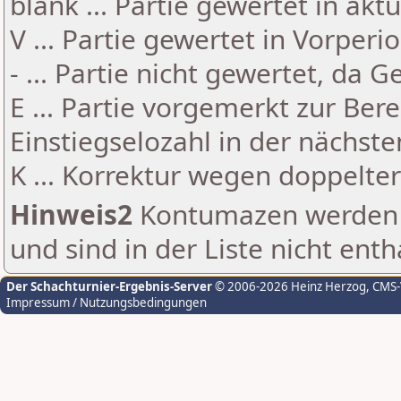
blank ... Partie gewertet in akt
V ... Partie gewertet in Vorperi
- ... Partie nicht gewertet, da 
E ... Partie vorgemerkt zur Be
Einstiegselozahl in der nächst
K ... Korrektur wegen doppelt
Hinweis2
Kontumazen werden g
und sind in der Liste nicht enth
Der Schachturnier-Ergebnis-Server
© 2006-2026 Heinz Herzog
, CMS
Impressum / Nutzungsbedingungen