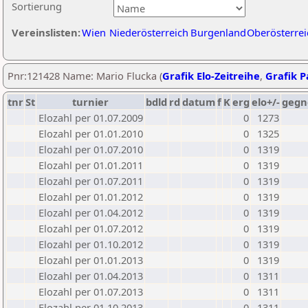
Sortierung
Vereinslisten:
Wien
Niederösterreich
Burgenland
Oberösterrei
Pnr:121428 Name: Mario Flucka (
Grafik Elo-Zeitreihe
,
Grafik Pa
tnr
St
turnier
bdld
rd
datum
f
K
erg
elo+/-
gegn
Elozahl per 01.07.2009
0
1273
Elozahl per 01.01.2010
0
1325
Elozahl per 01.07.2010
0
1319
Elozahl per 01.01.2011
0
1319
Elozahl per 01.07.2011
0
1319
Elozahl per 01.01.2012
0
1319
Elozahl per 01.04.2012
0
1319
Elozahl per 01.07.2012
0
1319
Elozahl per 01.10.2012
0
1319
Elozahl per 01.01.2013
0
1319
Elozahl per 01.04.2013
0
1311
Elozahl per 01.07.2013
0
1311
Elozahl per 01.10.2013
0
1311