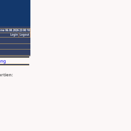
ime 06.08.2026 23:00:10
Login
Logout
artien: