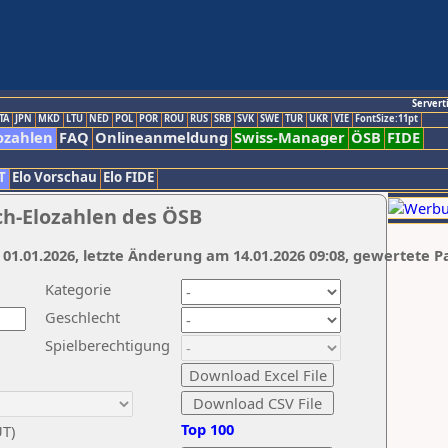
Servert
TA
JPN
MKD
LTU
NED
POL
POR
ROU
RUS
SRB
SVK
SWE
TUR
UKR
VIE
FontSize:11pt
ozahlen
FAQ
Onlineanmeldung
Swiss-Manager
ÖSB
FIDE
T
Elo Vorschau
Elo FIDE
ch-Elozahlen des ÖSB
 01.01.2026, letzte Änderung am 14.01.2026 09:08, gewertete P
Kategorie
Geschlecht
Spielberechtigung
Top 100
UT)