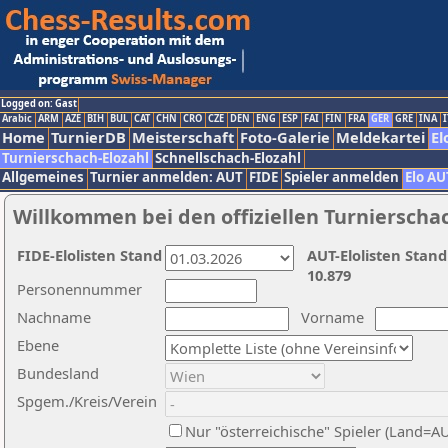
Logged on: Gast
Arabic
ARM
AZE
BIH
BUL
CAT
CHN
CRO
CZE
DEN
ENG
ESP
FAI
FIN
FRA
GER
GRE
INA
I
Home
TurnierDB
Meisterschaft
Foto-Galerie
Meldekartei
El
Turnierschach-Elozahl
Schnellschach-Elozahl
Allgemeines
Turnier anmelden: AUT
FIDE
Spieler anmelden
Elo AU
Willkommen bei den offiziellen Turnierscha
FIDE-Elolisten Stand
AUT-Elolisten Stand
10.879
Personennummer
Nachname
Vorname
Ebene
Bundesland
Spgem./Kreis/Verein
Nur "österreichische" Spieler (Land=A