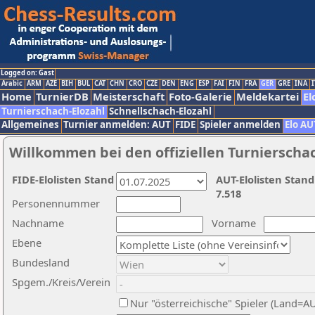
Logged on: Gast
Arabic
ARM
AZE
BIH
BUL
CAT
CHN
CRO
CZE
DEN
ENG
ESP
FAI
FIN
FRA
GER
GRE
INA
I
Home
TurnierDB
Meisterschaft
Foto-Galerie
Meldekartei
El
Turnierschach-Elozahl
Schnellschach-Elozahl
Allgemeines
Turnier anmelden: AUT
FIDE
Spieler anmelden
Elo AU
Willkommen bei den offiziellen Turnierscha
FIDE-Elolisten Stand
AUT-Elolisten Stand
7.518
Personennummer
Nachname
Vorname
Ebene
Bundesland
Spgem./Kreis/Verein
Nur "österreichische" Spieler (Land=A