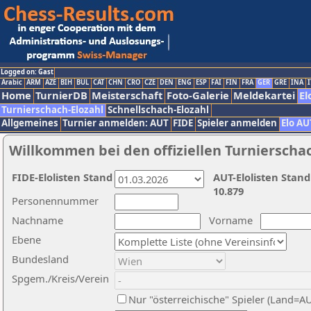
Logged on: Gast
Arabic
ARM
AZE
BIH
BUL
CAT
CHN
CRO
CZE
DEN
ENG
ESP
FAI
FIN
FRA
GER
GRE
INA
I
Home
TurnierDB
Meisterschaft
Foto-Galerie
Meldekartei
El
Turnierschach-Elozahl
Schnellschach-Elozahl
Allgemeines
Turnier anmelden: AUT
FIDE
Spieler anmelden
Elo AU
Willkommen bei den offiziellen Turnierscha
FIDE-Elolisten Stand
AUT-Elolisten Stand
10.879
Personennummer
Nachname
Vorname
Ebene
Bundesland
Spgem./Kreis/Verein
Nur "österreichische" Spieler (Land=A