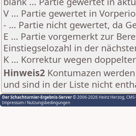
blank ... Partie gewertet in akt
V ... Partie gewertet in Vorperi
- ... Partie nicht gewertet, da 
E ... Partie vorgemerkt zur Be
Einstiegselozahl in der nächst
K ... Korrektur wegen doppelt
Hinweis2
Kontumazen werden g
und sind in der Liste nicht enth
Der Schachturnier-Ergebnis-Server
© 2006-2026 Heinz Herzog
, CMS
Impressum / Nutzungsbedingungen