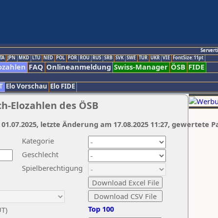
Servert
TA
JPN
MKD
LTU
NED
POL
POR
ROU
RUS
SRB
SVK
SWE
TUR
UKR
VIE
FontSize:11pt
ozahlen
FAQ
Onlineanmeldung
Swiss-Manager
ÖSB
FIDE
T
Elo Vorschau
Elo FIDE
ch-Elozahlen des ÖSB
 01.07.2025, letzte Änderung am 17.08.2025 11:27, gewertete P
Kategorie
Geschlecht
Spielberechtigung
Top 100
UT)