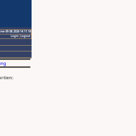
ime 09.08.2026 14:11:18
Login
Logout
artien: