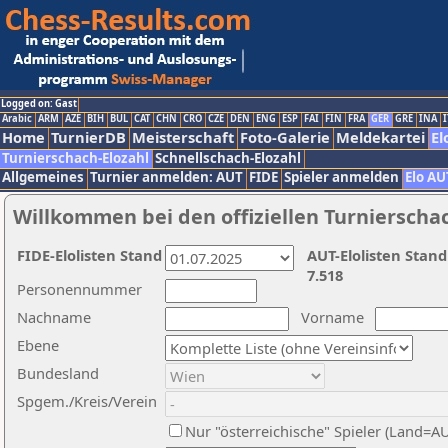
Logged on: Gast
Arabic
ARM
AZE
BIH
BUL
CAT
CHN
CRO
CZE
DEN
ENG
ESP
FAI
FIN
FRA
GER
GRE
INA
I
Home
TurnierDB
Meisterschaft
Foto-Galerie
Meldekartei
El
Turnierschach-Elozahl
Schnellschach-Elozahl
Allgemeines
Turnier anmelden: AUT
FIDE
Spieler anmelden
Elo AU
Willkommen bei den offiziellen Turnierscha
FIDE-Elolisten Stand
AUT-Elolisten Stand
7.518
Personennummer
Nachname
Vorname
Ebene
Bundesland
Spgem./Kreis/Verein
Nur "österreichische" Spieler (Land=A