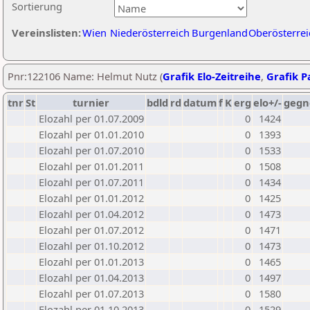
Sortierung
Vereinslisten:
Wien
Niederösterreich
Burgenland
Oberösterrei
Pnr:122106 Name: Helmut Nutz (
Grafik Elo-Zeitreihe
,
Grafik Pa
tnr
St
turnier
bdld
rd
datum
f
K
erg
elo+/-
gegn
Elozahl per 01.07.2009
0
1424
Elozahl per 01.01.2010
0
1393
Elozahl per 01.07.2010
0
1533
Elozahl per 01.01.2011
0
1508
Elozahl per 01.07.2011
0
1434
Elozahl per 01.01.2012
0
1425
Elozahl per 01.04.2012
0
1473
Elozahl per 01.07.2012
0
1471
Elozahl per 01.10.2012
0
1473
Elozahl per 01.01.2013
0
1465
Elozahl per 01.04.2013
0
1497
Elozahl per 01.07.2013
0
1580
Elozahl per 01.10.2013
0
1529