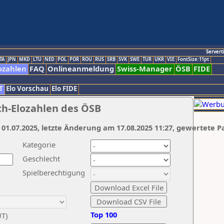
Servert
TA
JPN
MKD
LTU
NED
POL
POR
ROU
RUS
SRB
SVK
SWE
TUR
UKR
VIE
FontSize:11pt
ozahlen
FAQ
Onlineanmeldung
Swiss-Manager
ÖSB
FIDE
T
Elo Vorschau
Elo FIDE
ch-Elozahlen des ÖSB
 01.07.2025, letzte Änderung am 17.08.2025 11:27, gewertete P
Kategorie
Geschlecht
Spielberechtigung
Top 100
UT)