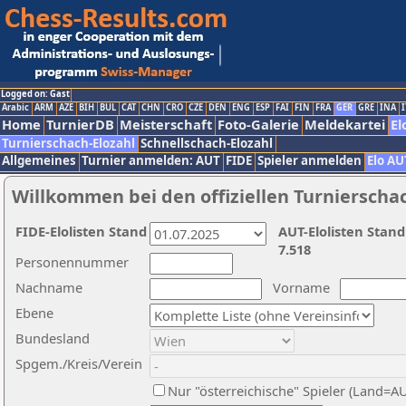
Logged on: Gast
Arabic
ARM
AZE
BIH
BUL
CAT
CHN
CRO
CZE
DEN
ENG
ESP
FAI
FIN
FRA
GER
GRE
INA
I
Home
TurnierDB
Meisterschaft
Foto-Galerie
Meldekartei
El
Turnierschach-Elozahl
Schnellschach-Elozahl
Allgemeines
Turnier anmelden: AUT
FIDE
Spieler anmelden
Elo AU
Willkommen bei den offiziellen Turnierscha
FIDE-Elolisten Stand
AUT-Elolisten Stand
7.518
Personennummer
Nachname
Vorname
Ebene
Bundesland
Spgem./Kreis/Verein
Nur "österreichische" Spieler (Land=A