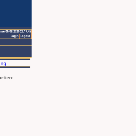
ime 06.08.2026 23:17:45
Login
Logout
artien: