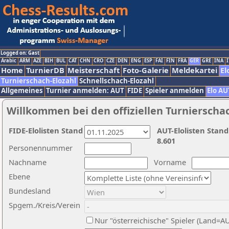
Logged on: Gast
Arabic
ARM
AZE
BIH
BUL
CAT
CHN
CRO
CZE
DEN
ENG
ESP
FAI
FIN
FRA
GER
GRE
INA
I
Home
TurnierDB
Meisterschaft
Foto-Galerie
Meldekartei
El
Turnierschach-Elozahl
Schnellschach-Elozahl
Allgemeines
Turnier anmelden: AUT
FIDE
Spieler anmelden
Elo AU
Willkommen bei den offiziellen Turnierscha
FIDE-Elolisten Stand
AUT-Elolisten Stand
8.601
Personennummer
Nachname
Vorname
Ebene
Bundesland
Spgem./Kreis/Verein
Nur "österreichische" Spieler (Land=A