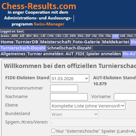
Logged on: Gast
Arabic
ARM
AZE
BIH
BUL
CAT
CHN
CRO
CZE
DEN
ENG
ESP
FAI
FIN
FRA
GER
GRE
INA
I
Home
TurnierDB
Meisterschaft
Foto-Galerie
Meldekartei
El
Turnierschach-Elozahl
Schnellschach-Elozahl
Allgemeines
Turnier anmelden: AUT
FIDE
Spieler anmelden
Elo AU
Willkommen bei den offiziellen Turnierscha
FIDE-Elolisten Stand
AUT-Elolisten Stand
10.879
Personennummer
Nachname
Vorname
Ebene
Bundesland
Spgem./Kreis/Verein
Nur "österreichische" Spieler (Land=A