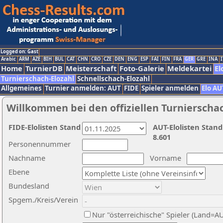
Logged on: Gast
Arabic
ARM
AZE
BIH
BUL
CAT
CHN
CRO
CZE
DEN
ENG
ESP
FAI
FIN
FRA
GER
GRE
INA
I
Home
TurnierDB
Meisterschaft
Foto-Galerie
Meldekartei
El
Turnierschach-Elozahl
Schnellschach-Elozahl
Allgemeines
Turnier anmelden: AUT
FIDE
Spieler anmelden
Elo AU
Willkommen bei den offiziellen Turnierscha
FIDE-Elolisten Stand
AUT-Elolisten Stand
8.601
Personennummer
Nachname
Vorname
Ebene
Bundesland
Spgem./Kreis/Verein
Nur "österreichische" Spieler (Land=A