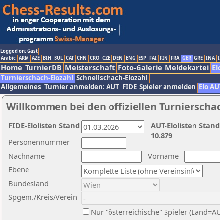
Logged on: Gast
Arabic
ARM
AZE
BIH
BUL
CAT
CHN
CRO
CZE
DEN
ENG
ESP
FAI
FIN
FRA
GER
GRE
INA
I
Home
TurnierDB
Meisterschaft
Foto-Galerie
Meldekartei
El
Turnierschach-Elozahl
Schnellschach-Elozahl
Allgemeines
Turnier anmelden: AUT
FIDE
Spieler anmelden
Elo AU
Willkommen bei den offiziellen Turnierscha
FIDE-Elolisten Stand
AUT-Elolisten Stand
10.879
Personennummer
Nachname
Vorname
Ebene
Bundesland
Spgem./Kreis/Verein
Nur "österreichische" Spieler (Land=A