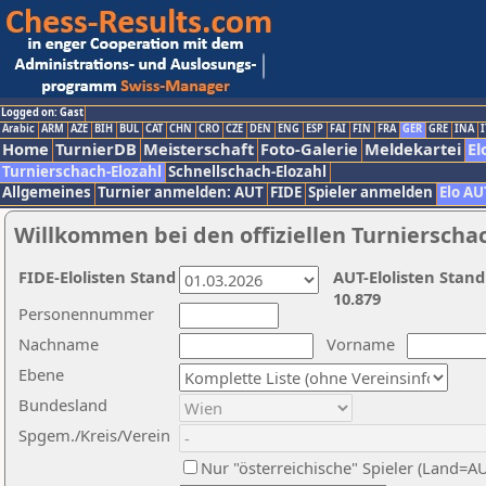
Logged on: Gast
Arabic
ARM
AZE
BIH
BUL
CAT
CHN
CRO
CZE
DEN
ENG
ESP
FAI
FIN
FRA
GER
GRE
INA
I
Home
TurnierDB
Meisterschaft
Foto-Galerie
Meldekartei
El
Turnierschach-Elozahl
Schnellschach-Elozahl
Allgemeines
Turnier anmelden: AUT
FIDE
Spieler anmelden
Elo AU
Willkommen bei den offiziellen Turnierscha
FIDE-Elolisten Stand
AUT-Elolisten Stand
10.879
Personennummer
Nachname
Vorname
Ebene
Bundesland
Spgem./Kreis/Verein
Nur "österreichische" Spieler (Land=A