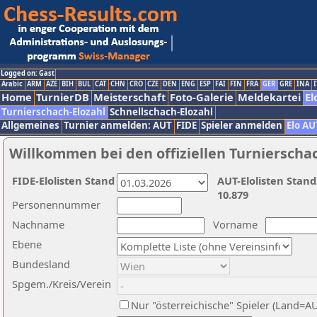
Logged on: Gast
Arabic
ARM
AZE
BIH
BUL
CAT
CHN
CRO
CZE
DEN
ENG
ESP
FAI
FIN
FRA
GER
GRE
INA
I
Home
TurnierDB
Meisterschaft
Foto-Galerie
Meldekartei
El
Turnierschach-Elozahl
Schnellschach-Elozahl
Allgemeines
Turnier anmelden: AUT
FIDE
Spieler anmelden
Elo AU
Willkommen bei den offiziellen Turnierscha
FIDE-Elolisten Stand
AUT-Elolisten Stand
10.879
Personennummer
Nachname
Vorname
Ebene
Bundesland
Spgem./Kreis/Verein
Nur "österreichische" Spieler (Land=A