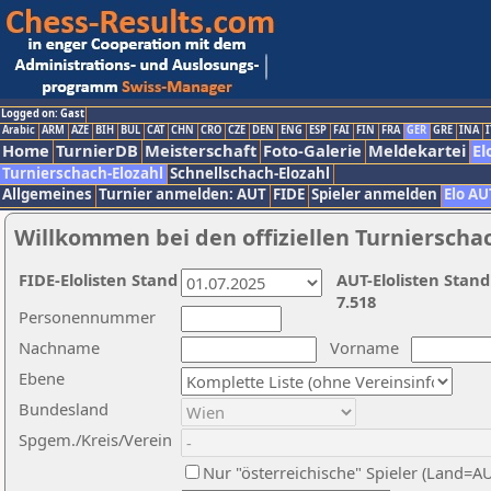
Logged on: Gast
Arabic
ARM
AZE
BIH
BUL
CAT
CHN
CRO
CZE
DEN
ENG
ESP
FAI
FIN
FRA
GER
GRE
INA
I
Home
TurnierDB
Meisterschaft
Foto-Galerie
Meldekartei
El
Turnierschach-Elozahl
Schnellschach-Elozahl
Allgemeines
Turnier anmelden: AUT
FIDE
Spieler anmelden
Elo AU
Willkommen bei den offiziellen Turnierscha
FIDE-Elolisten Stand
AUT-Elolisten Stand
7.518
Personennummer
Nachname
Vorname
Ebene
Bundesland
Spgem./Kreis/Verein
Nur "österreichische" Spieler (Land=A