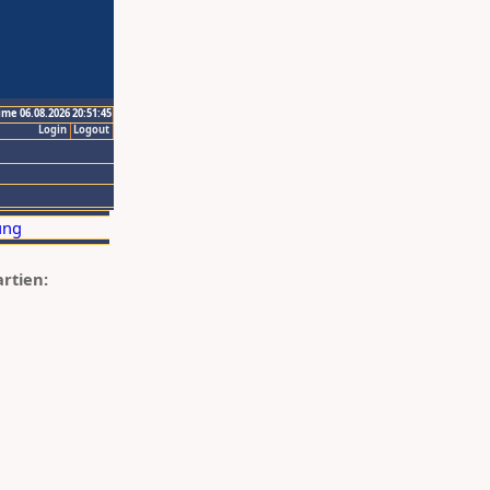
ime 06.08.2026 20:51:45
Login
Logout
artien: