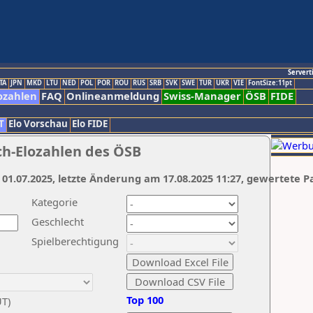
Servert
TA
JPN
MKD
LTU
NED
POL
POR
ROU
RUS
SRB
SVK
SWE
TUR
UKR
VIE
FontSize:11pt
ozahlen
FAQ
Onlineanmeldung
Swiss-Manager
ÖSB
FIDE
T
Elo Vorschau
Elo FIDE
ch-Elozahlen des ÖSB
 01.07.2025, letzte Änderung am 17.08.2025 11:27, gewertete P
Kategorie
Geschlecht
Spielberechtigung
Top 100
UT)