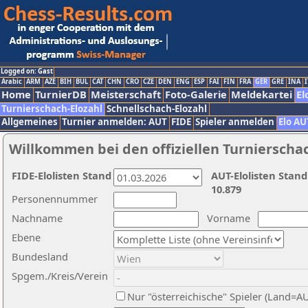
Logged on: Gast
Arabic
ARM
AZE
BIH
BUL
CAT
CHN
CRO
CZE
DEN
ENG
ESP
FAI
FIN
FRA
GER
GRE
INA
I
Home
TurnierDB
Meisterschaft
Foto-Galerie
Meldekartei
El
Turnierschach-Elozahl
Schnellschach-Elozahl
Allgemeines
Turnier anmelden: AUT
FIDE
Spieler anmelden
Elo AU
Willkommen bei den offiziellen Turnierscha
FIDE-Elolisten Stand
AUT-Elolisten Stand
10.879
Personennummer
Nachname
Vorname
Ebene
Bundesland
Spgem./Kreis/Verein
Nur "österreichische" Spieler (Land=A