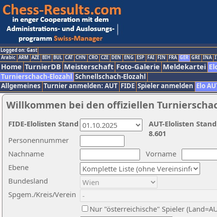
Logged on: Gast
Arabic
ARM
AZE
BIH
BUL
CAT
CHN
CRO
CZE
DEN
ENG
ESP
FAI
FIN
FRA
GER
GRE
INA
I
Home
TurnierDB
Meisterschaft
Foto-Galerie
Meldekartei
El
Turnierschach-Elozahl
Schnellschach-Elozahl
Allgemeines
Turnier anmelden: AUT
FIDE
Spieler anmelden
Elo AU
Willkommen bei den offiziellen Turnierscha
FIDE-Elolisten Stand
AUT-Elolisten Stand
8.601
Personennummer
Nachname
Vorname
Ebene
Bundesland
Spgem./Kreis/Verein
Nur "österreichische" Spieler (Land=A