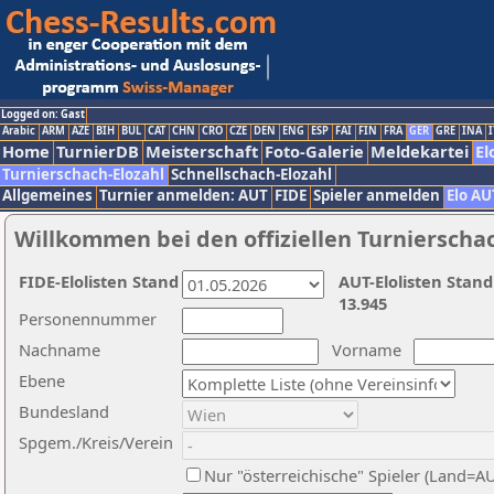
Logged on: Gast
Arabic
ARM
AZE
BIH
BUL
CAT
CHN
CRO
CZE
DEN
ENG
ESP
FAI
FIN
FRA
GER
GRE
INA
I
Home
TurnierDB
Meisterschaft
Foto-Galerie
Meldekartei
El
Turnierschach-Elozahl
Schnellschach-Elozahl
Allgemeines
Turnier anmelden: AUT
FIDE
Spieler anmelden
Elo AU
Willkommen bei den offiziellen Turnierscha
FIDE-Elolisten Stand
AUT-Elolisten Stand
13.945
Personennummer
Nachname
Vorname
Ebene
Bundesland
Spgem./Kreis/Verein
Nur "österreichische" Spieler (Land=A