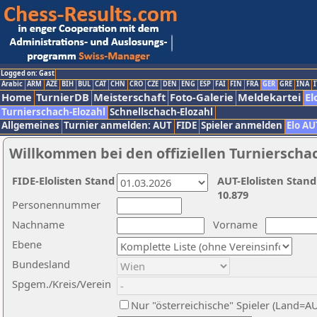
Logged on: Gast
Arabic
ARM
AZE
BIH
BUL
CAT
CHN
CRO
CZE
DEN
ENG
ESP
FAI
FIN
FRA
GER
GRE
INA
I
Home
TurnierDB
Meisterschaft
Foto-Galerie
Meldekartei
El
Turnierschach-Elozahl
Schnellschach-Elozahl
Allgemeines
Turnier anmelden: AUT
FIDE
Spieler anmelden
Elo AU
Willkommen bei den offiziellen Turnierscha
FIDE-Elolisten Stand
AUT-Elolisten Stand
10.879
Personennummer
Nachname
Vorname
Ebene
Bundesland
Spgem./Kreis/Verein
Nur "österreichische" Spieler (Land=A